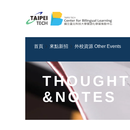
跳
到
主
要
內
容
首頁
來點新招
外校資源 Other Events
區
THOUGHT
&NOTES