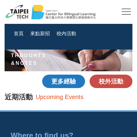
跳
到
主
要
首頁
來點新招
校內活動
內
容
區
THOUGHTS
&NOTES
更多經驗
校外活動
近期活動
Upcoming Events
Where to find us?